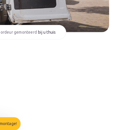
bij u thuis
 montage!