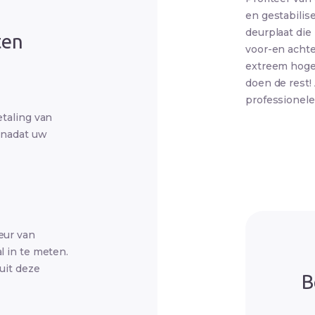
en gestabilis
deurplaat die
ten
voor-en achte
extreem hoge 
doen de rest! 
professionel
etaling van
 nadat uw
eur van
l in te meten.
uit deze
B