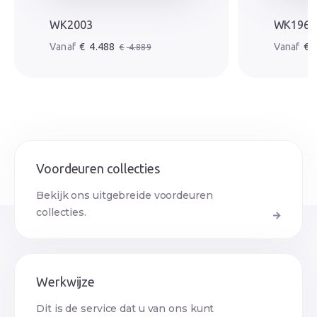
WK2003
WK1961
Oorspronkelijke prijs was: € 4.889.
Huidige prijs is: € 4.488.
Oorspr
Huidige
€
4.488
€
4
€
4.889
Voordeuren collecties
Bekijk ons uitgebreide voordeuren
collecties.
Werkwijze
Dit is de service dat u van ons kunt