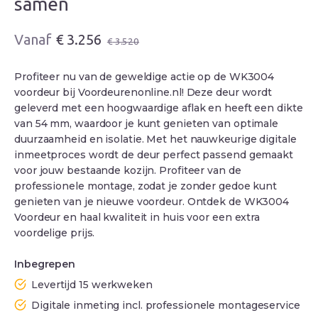
samen
Oorspronkelijke
Huidige
€
3.256
€
3.520
prijs
prijs
was:
is:
Profiteer nu van de geweldige actie op de WK3004
€ 3.520.
€ 3.256.
voordeur bij Voordeurenonline.nl! Deze deur wordt
geleverd met een hoogwaardige aflak en heeft een dikte
van 54 mm, waardoor je kunt genieten van optimale
duurzaamheid en isolatie. Met het nauwkeurige digitale
inmeetproces wordt de deur perfect passend gemaakt
voor jouw bestaande kozijn. Profiteer van de
professionele montage, zodat je zonder gedoe kunt
genieten van je nieuwe voordeur. Ontdek de WK3004
Voordeur en haal kwaliteit in huis voor een extra
voordelige prijs.
Inbegrepen
Levertijd 15 werkweken
Digitale inmeting incl. professionele montageservice