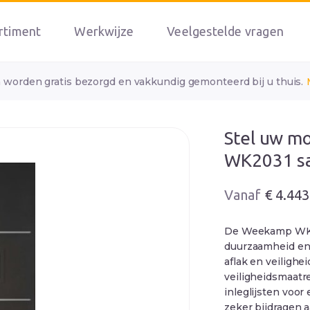
rtiment
Werkwijze
Veelgestelde vragen
n worden gratis bezorgd en vakkundig gemonteerd bij u thuis.
Stel uw m
WK2031 s
Oorspronkelij
Huidige
€
4.443
prijs
prijs
was:
is:
De Weekamp WK203
€ 4.839.
€ 4.443.
duurzaamheid en v
aflak en veilighe
veiligheidsmaatr
inleglijsten voor 
zeker bijdragen a