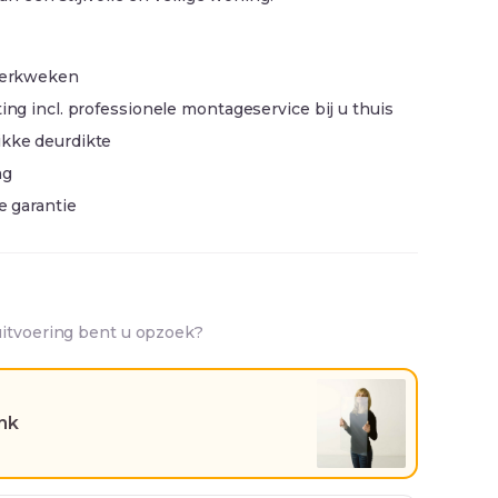
 werkweken
ing incl. professionele montageservice bij u thuis
ikke deurdikte
ng
ge garantie
uitvoering bent u opzoek?
ank