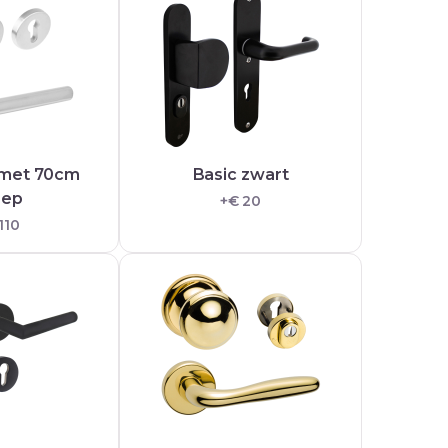
 met 70cm
Basic zwart
eep
+€ 20
110