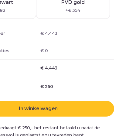
zwart
PVD gold
 82
+€ 354
eur
€ 4.443
ties
€ 0
€ 4.443
€
250
In winkelwagen
edraagt € 250,- het restant betaald u nadat de
essvol is geplaatst en u tevreden bent.