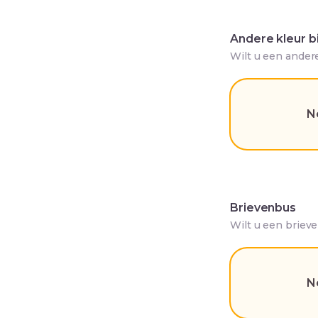
Andere kleur b
Wilt u een ander
N
Brievenbus
Wilt u een briev
N