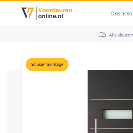
Ons asso
Alle deure
home
alle voordeuren
wk2031
Inclusief montage!