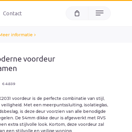
Contact
Menu
Meer informatie
oderne voordeur
amen
ke
€
4.839
1 voordeur is de perfecte combinatie van stijl,
eiligheid. Met een meerpuntssluiting, isolatieglas,
idsbeslag, is deze deur voorzien van alle benodigde
egelen. De 54mm dikke deur is afgewerkt met RVS
een extra stijlvolle look. Kortom, deze voordeur zal
an een stijlvolle en veilige woning.