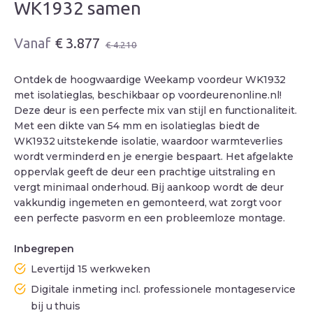
WK1932 samen
Oorspronkelijke
Huidige
€
3.877
€
4.210
prijs
prijs
was:
is:
Ontdek de hoogwaardige Weekamp voordeur WK1932
€ 4.210.
€ 3.877.
met isolatieglas, beschikbaar op voordeurenonline.nl!
Deze deur is een perfecte mix van stijl en functionaliteit.
Met een dikte van 54 mm en isolatieglas biedt de
WK1932 uitstekende isolatie, waardoor warmteverlies
wordt verminderd en je energie bespaart. Het afgelakte
oppervlak geeft de deur een prachtige uitstraling en
vergt minimaal onderhoud. Bij aankoop wordt de deur
vakkundig ingemeten en gemonteerd, wat zorgt voor
een perfecte pasvorm en een probleemloze montage.
Inbegrepen
Levertijd 15 werkweken
Digitale inmeting incl. professionele montageservice
bij u thuis