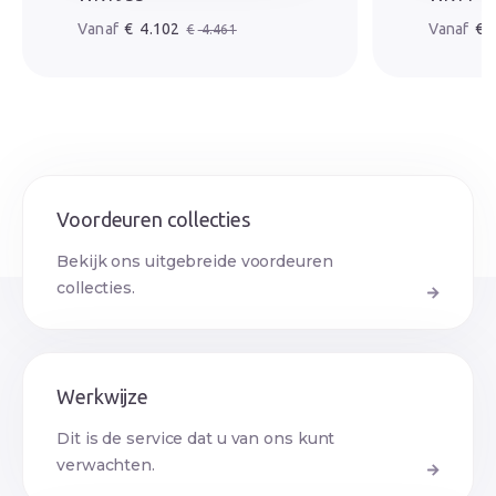
Oorspronkelijke prijs was: € 4.461.
Huidige prijs is: € 4.102.
Oorspr
Huidige
€
4.102
€
4
€
4.461
Voordeuren collecties
Bekijk ons uitgebreide voordeuren
collecties.
Werkwijze
Dit is de service dat u van ons kunt
verwachten.