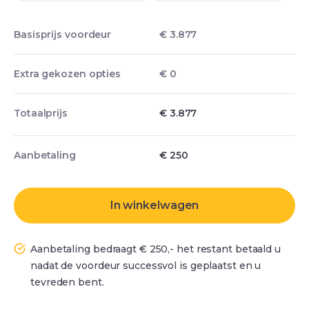
Basisprijs voordeur
€ 3.877
Extra gekozen opties
€ 0
Totaalprijs
€ 3.877
Aanbetaling
€
250
In winkelwagen
Aanbetaling bedraagt € 250,- het restant betaald u
nadat de voordeur successvol is geplaatst en u
tevreden bent.