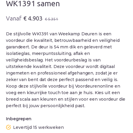
WK1391 samen
Oorspronkelijke
Huidige
€
4.903
€
5.351
prijs
prijs
was:
is:
De stijlvolle WK1391 van Weekamp Deuren is een
€ 5.351.
€ 4.903.
voordeur die kwaliteit, betrouwbaarheid en veiligheid
garandeert. De deur is 54 mm dik en geleverd met
isolatieglas, meerpuntssluiting, aflak en
veiligheidsbeslag. Het voordeurbeslag is van
uitstekende kwaliteit. Deze voordeur wordt digitaal
ingemeten en professioneel afgehangen, zodat je er
zeker van bent dat deze perfect passend en veilig is.
Koop deze stijlvolle voordeur bij Voordeurenonline en
voeg een kleurrijke touch toe aan je huis. Kies uit een
breed scala aan kleuren en stijlen voor een voordeur die
perfect bij jouw persoonlijkheid past.
Inbegrepen
Levertijd 15 werkweken