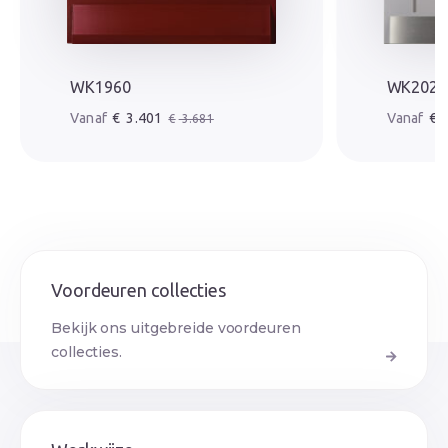
WK1960
WK2020
Oorspronkelijke prijs was: € 3.681.
Huidige prijs is: € 3.401.
Oorspr
Huidige
€
3.401
€
3
€
3.681
Voordeuren collecties
Bekijk ons uitgebreide voordeuren
collecties.