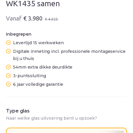
WK1435 samen
Oorspronkelijke
Huidige
€
3.980
€
4.325
prijs
prijs
was:
is:
Inbegrepen
€ 4.325.
€ 3.980.
Levertijd 15 werkweken
Digitale inmeting incl. professionele montageservice
bij u thuis
54mm extra dikke deurdikte
3-puntssluiting
6 jaar volledige garantie
Type glas
Naar welke glas uitvoering bent u opzoek?