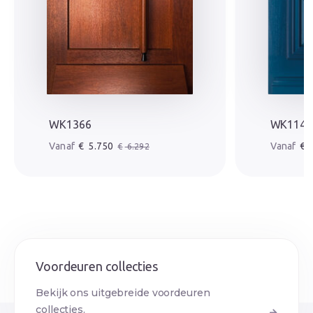
WK1366
WK1142
Oorspronkelijke prijs was: € 6.292.
Huidige prijs is: € 5.750.
Oorspr
Huidige
€
5.750
€
4
€
6.292
Voordeuren collecties
Bekijk ons uitgebreide voordeuren
collecties.