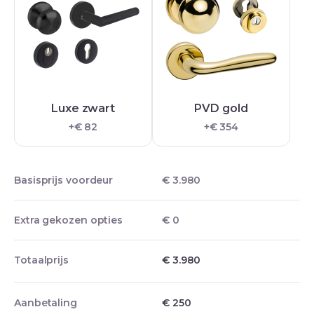
Luxe zwart
PVD gold
+€ 82
+€ 354
Basisprijs voordeur
€ 3.980
Extra gekozen opties
€ 0
Totaalprijs
€ 3.980
Aanbetaling
€
250